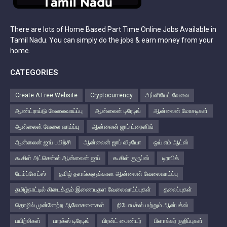
There are lots of Home Based Part Time Online Jobs Available in
Tamil Nadu. You can simply do the jobs & earn money from your
home.
CATEGORIES
Create A Free Website
Cryptocurrency
அப்ளியேட் வேலை
ஆண்ட்ராய்டு வேலைவாய்ப்பு
ஆன்லைன் டிரேடிங்
ஆன்லைன் மோசடிகள்
ஆன்லைன் வேலை வாய்ப்பு
ஆன்லைன் ஜாப் ட்ரைனிங்
ஆன்லைன் ஜாப் பயிற்சி
ஆன்லைன் ஜாப் வீடியோ
ஒய்.எம்.ஆட்ஸ்
கூகிள் அட்சென்ஸ் ஆன்லைன் ஜாப்
கூகிள் குரூப்ஸ்
டிராபிக்
டேம்ப்ளேட்ஸ்
தமிழ் தளங்களுக்கான ஆன்லைன் வேலைவாய்ப்பு
தமிழ்நாட்டில் கிடைக்கும் இணையதள வேலைவாய்ப்புகள்
தலைப்புகள்
தொழில் முன்னேற்ற ஆலோசனைகள்
நியோபக்ஸ் மற்றும் ஆன்பக்ஸ்
பயிற்சிகள்
பாரக்ஸ் டிரேடிங்
பிரன்ட் பைண்டர்
பிளாக்கர் குறிப்புகள்