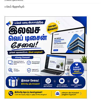
வெப் ஹோஸ்டிங்