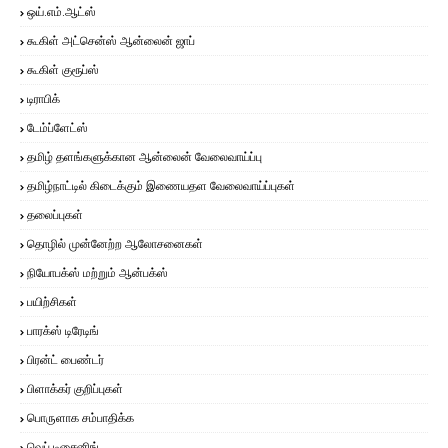
ஒய்.எம்.ஆட்ஸ்
கூகிள் அட்சென்ஸ் ஆன்லைன் ஜாப்
கூகிள் குரூப்ஸ்
டிராபிக்
டேம்ப்ளேட்ஸ்
தமிழ் தளங்களுக்கான ஆன்லைன் வேலைவாய்ப்பு
தமிழ்நாட்டில் கிடைக்கும் இணையதள வேலைவாய்ப்புகள்
தலைப்புகள்
தொழில் முன்னேற்ற ஆலோசனைகள்
நியோபக்ஸ் மற்றும் ஆன்பக்ஸ்
பயிற்சிகள்
பாரக்ஸ் டிரேடிங்
பிரன்ட் பைண்டர்
பிளாக்கர் குறிப்புகள்
பொருளாக சம்பாதிக்க
வெப் டிசைனிங்