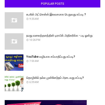
POPULAR POSTS
கூகிள் அட்சென்ஸ் இலவசமாக பெறுவது எப்படி ?
9:25 AM
நமது வலைத்தளத்தின் டிராபிக் அதிகரிக்க - படி ஓன்று
10:26 PM
YouTube வழியாக சம்பாதிப்பது எப்படி?
7:53 AM
தொழிலில் நல்ல முன்னேற்றம் அடைவது எப்படி?
6:39 AM