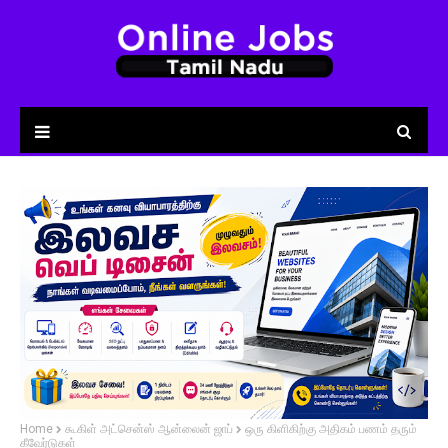
Home
கூகிள் அட்சென்ஸ் ஆன்லைன் ஜாப்
ஒரு கிளிகிற்கு அதிகம் பணம் தரும்
கீவேர்டுகள்