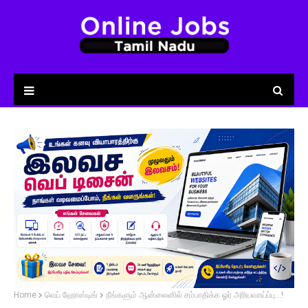
Home
வெப் ஹோஸ்டிங்
நீங்களும் ஆன்லைனில் சம்பாதிக்க ஓர் அரியவாய்ப்பு...!