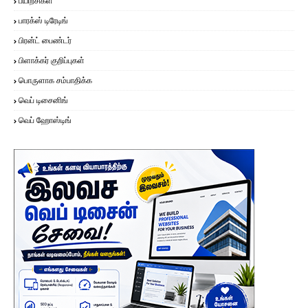
பயிற்சிகள்
பாரக்ஸ் டிரேடிங்
பிரன்ட் பைண்டர்
பிளாக்கர் குறிப்புகள்
பொருளாக சம்பாதிக்க
வெப் டிசைனிங்
வெப் ஹோஸ்டிங்