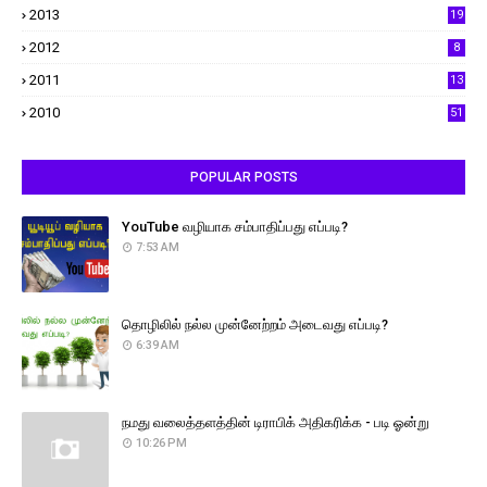
2013
19
2012
8
2011
13
2010
51
POPULAR POSTS
YouTube வழியாக சம்பாதிப்பது எப்படி?
7:53 AM
தொழிலில் நல்ல முன்னேற்றம் அடைவது எப்படி?
6:39 AM
நமது வலைத்தளத்தின் டிராபிக் அதிகரிக்க - படி ஓன்று
10:26 PM