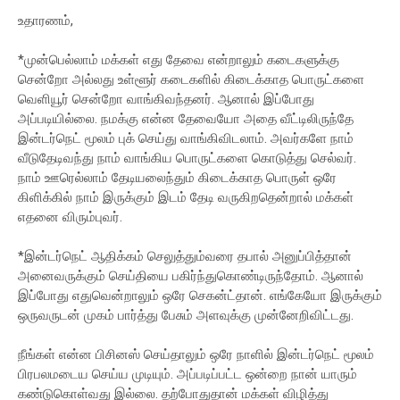
உதாரணம்,
*முன்பெல்லாம் மக்கள் எது தேவை என்றாலும் கடைகளுக்கு
சென்றோ அல்லது உள்ளூர் கடைகளில் கிடைக்காத பொருட்களை
வெளியூர் சென்றோ வாங்கிவந்தனர். ஆனால் இப்போது
அப்படியில்லை. நமக்கு என்ன தேவையோ அதை வீட்டிலிருந்தே
இன்டர்நெட் மூலம் புக் செய்து வாங்கிவிடலாம். அவர்களே நாம்
வீடுதேடிவந்து நாம் வாங்கிய பொருட்களை கொடுத்து செல்வர்.
நாம் ஊரெல்லாம் தேடியலைந்தும் கிடைக்காத பொருள் ஒரே
கிளிக்கில் நாம் இருக்கும் இடம் தேடி வருகிறதென்றால் மக்கள்
எதனை விரும்புவர்.
*இன்டர்நெட் ஆதிக்கம் செலுத்தும்வரை தபால் அனுப்பித்தான்
அனைவருக்கும் செய்தியை பகிர்ந்துகொண்டிருந்தோம். ஆனால்
இப்போது எதுவென்றாலும் ஒரே செகன்ட்தான். எங்கேயோ இருக்கும்
ஒருவருடன் முகம் பார்த்து பேசும் அளவுக்கு முன்னேறிவிட்டது.
நீங்கள் என்ன பிசினஸ் செய்தாலும் ஒரே நாளில் இன்டர்நெட் மூலம்
பிரபலமடைய செய்ய முடியும். அப்படிப்பட்ட ஒன்றை நான் யாரும்
கண்டுகொள்வது இல்லை. தற்போதுதான் மக்கள் விழித்து