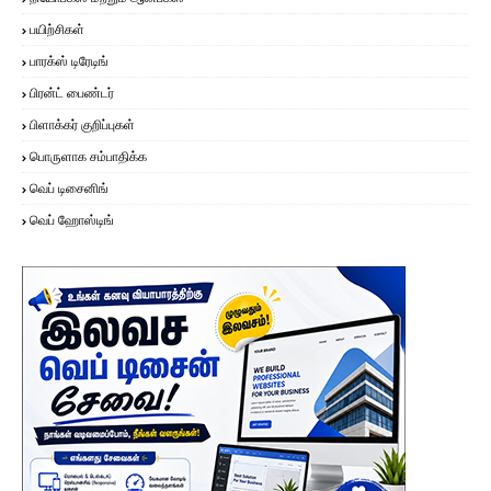
பயிற்சிகள்
பாரக்ஸ் டிரேடிங்
பிரன்ட் பைண்டர்
பிளாக்கர் குறிப்புகள்
பொருளாக சம்பாதிக்க
வெப் டிசைனிங்
வெப் ஹோஸ்டிங்