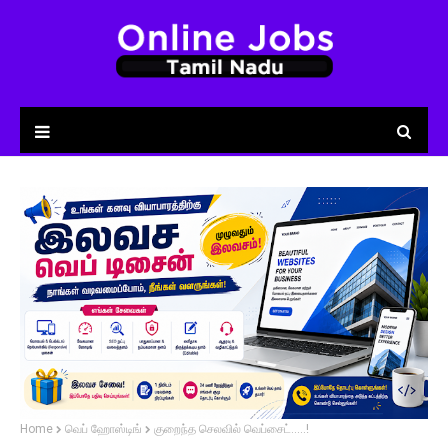
Home
வெப் ஹோஸ்டிங்
குறைந்த செலவில் வெப்சைட்.....!