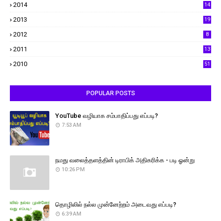
2014
14
2013
19
2012
8
2011
13
2010
51
POPULAR POSTS
YouTube வழியாக சம்பாதிப்பது எப்படி?
7:53 AM
நமது வலைத்தளத்தின் டிராபிக் அதிகரிக்க - படி ஓன்று
10:26 PM
தொழிலில் நல்ல முன்னேற்றம் அடைவது எப்படி?
6:39 AM