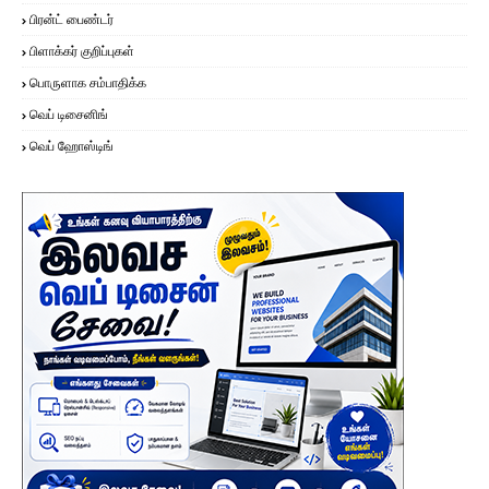
பிரன்ட் பைண்டர்
பிளாக்கர் குறிப்புகள்
பொருளாக சம்பாதிக்க
வெப் டிசைனிங்
வெப் ஹோஸ்டிங்