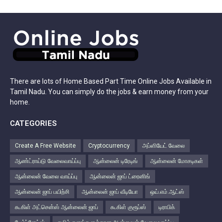
There are lots of Home Based Part Time Online Jobs Available in
Tamil Nadu. You can simply do the jobs & earn money from your
home.
CATEGORIES
Create A Free Website
Cryptocurrency
அப்ளியேட் வேலை
ஆண்ட்ராய்டு வேலைவாய்ப்பு
ஆன்லைன் டிரேடிங்
ஆன்லைன் மோசடிகள்
ஆன்லைன் வேலை வாய்ப்பு
ஆன்லைன் ஜாப் ட்ரைனிங்
ஆன்லைன் ஜாப் பயிற்சி
ஆன்லைன் ஜாப் வீடியோ
ஒய்.எம்.ஆட்ஸ்
கூகிள் அட்சென்ஸ் ஆன்லைன் ஜாப்
கூகிள் குரூப்ஸ்
டிராபிக்