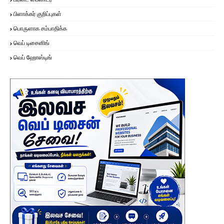
பிளாக்கர் குறிப்புகள்
பொருளாக சம்பாதிக்க
வெப் டிசைனிங்
வெப் ஹோஸ்டிங்