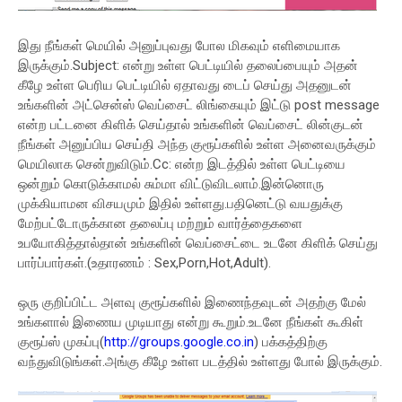
இது நீங்கள் மெயில் அனுப்புவது போல மிகவும் எளிமையாக
இருக்கும்.Subject: என்று உள்ள பெட்டியில் தலைப்பையும் அதன்
கீழே உள்ள பெரிய பெட்டியில் ஏதாவது டைப் செய்து அதனுடன்
உங்களின் அட்சென்ஸ் வெப்சைட் லிங்கையும் இட்டு post message
என்ற பட்டனை கிளிக் செய்தால் உங்களின் வெப்சைட் லின்குடன்
நீங்கள் அனுப்பிய செய்தி அந்த குரூப்களில் உள்ள அனைவருக்கும்
மெயிலாக சென்றுவிடும்.Cc: என்ற இடத்தில் உள்ள பெட்டியை
ஒன்றும் கொடுக்காமல் சும்மா விட்டுவிடலாம்.இன்னொரு
முக்கியாமன விசயமும் இதில் உள்ளது.பதினெட்டு வயதுக்கு
மேற்பட்டோருக்கான தலைப்பு மற்றும் வார்த்தைகளை
உபயோகித்தால்தான் உங்களின் வெப்சைட்டை உடனே கிளிக் செய்து
பார்ப்பார்கள்.(உதாரணம் : Sex,Porn,Hot,Adult).
ஒரு குறிப்பிட்ட அளவு குரூப்களில் இணைந்தவுடன் அதற்கு மேல்
உங்களால் இணைய முடியாது என்று கூறும்.உடனே நீங்கள் கூகிள்
குரூப்ஸ் முகப்பு(
http://groups.google.co.in
) பக்கத்திற்கு
வந்துவிடுங்கள்.அங்கு கீழே உள்ள படத்தில் உள்ளது போல் இருக்கும்.