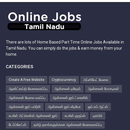
There are lots of Home Based Part Time Online Jobs Available in
Tamil Nadu. You can simply do the jobs & earn money from your
home.
CATEGORIES
Create A Free Website
Cryptocurrency
அப்ளியேட் வேலை
ஆண்ட்ராய்டு வேலைவாய்ப்பு
ஆன்லைன் டிரேடிங்
ஆன்லைன் மோசடிகள்
ஆன்லைன் வேலை வாய்ப்பு
ஆன்லைன் ஜாப் ட்ரைனிங்
ஆன்லைன் ஜாப் பயிற்சி
ஆன்லைன் ஜாப் வீடியோ
ஒய்.எம்.ஆட்ஸ்
கூகிள் அட்சென்ஸ் ஆன்லைன் ஜாப்
கூகிள் குரூப்ஸ்
டிராபிக்
டேம்ப்ளேட்ஸ்
தமிழ் தளங்களுக்கான ஆன்லைன் வேலைவாய்ப்பு