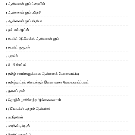
ஆன்லைன் ஜாப் ட்ரைனிங்
ஆன்லைன் ஜாப் பயிற்சி
ஆன்லைன் ஜாப் வீடியோ
ஒய்.எம்.ஆட்ஸ்
கூகிள் அட்சென்ஸ் ஆன்லைன் ஜாப்
கூகிள் குரூப்ஸ்
டிராபிக்
டேம்ப்ளேட்ஸ்
தமிழ் தளங்களுக்கான ஆன்லைன் வேலைவாய்ப்பு
தமிழ்நாட்டில் கிடைக்கும் இணையதள வேலைவாய்ப்புகள்
தலைப்புகள்
தொழில் முன்னேற்ற ஆலோசனைகள்
நியோபக்ஸ் மற்றும் ஆன்பக்ஸ்
பயிற்சிகள்
பாரக்ஸ் டிரேடிங்
பிரன்ட் பைண்டர்