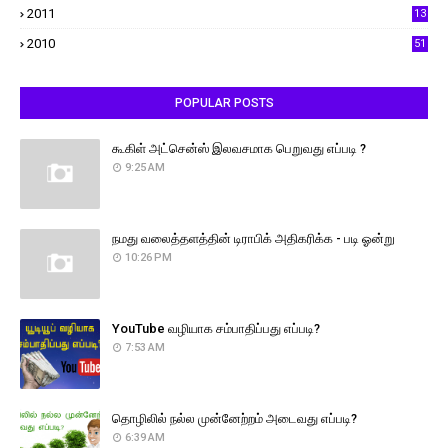
2011
13
2010
51
POPULAR POSTS
கூகிள் அட்சென்ஸ் இலவசமாக பெறுவது எப்படி ?
9:25 AM
நமது வலைத்தளத்தின் டிராபிக் அதிகரிக்க - படி ஓன்று
10:26 PM
YouTube வழியாக சம்பாதிப்பது எப்படி?
7:53 AM
தொழிலில் நல்ல முன்னேற்றம் அடைவது எப்படி?
6:39 AM