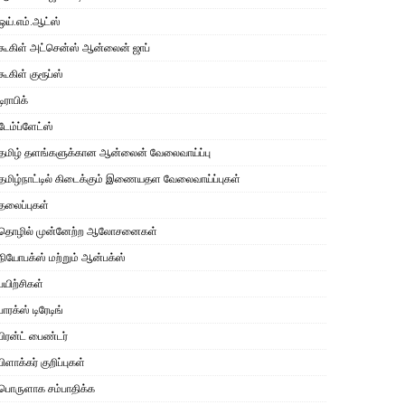
ஒய்.எம்.ஆட்ஸ்
கூகிள் அட்சென்ஸ் ஆன்லைன் ஜாப்
கூகிள் குரூப்ஸ்
டிராபிக்
டேம்ப்ளேட்ஸ்
தமிழ் தளங்களுக்கான ஆன்லைன் வேலைவாய்ப்பு
தமிழ்நாட்டில் கிடைக்கும் இணையதள வேலைவாய்ப்புகள்
தலைப்புகள்
தொழில் முன்னேற்ற ஆலோசனைகள்
நியோபக்ஸ் மற்றும் ஆன்பக்ஸ்
பயிற்சிகள்
பாரக்ஸ் டிரேடிங்
பிரன்ட் பைண்டர்
பிளாக்கர் குறிப்புகள்
பொருளாக சம்பாதிக்க