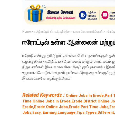
Home
தமிழ்நாட்டில் கிடைக்கும் இணையதள வேலைவாய்ப்புகள்
ஈரோட்டி
ஈரோட்டில் உள்ள ஆன்லைன் மற்றும் 
ஈரோடு என்பது தமிழ் நாட்டில் உள்ள பெரிய நகரங்களுள் 
வழங்குகின்றன.அதில் பல ஆன்லைன் மற்றும் பார்ட் டைம் ஜா
நிறுவனங்கள் இலவசமாக கிடைக்கும் ஜாப்புகளையே இரண்ட
உருவாக்கிகொடுக்கின்றனர்.நாங்கள் அவற்றை உங்களுக்கு இ
இலவசமாகவே வழங்குகிறோம்.
Related Keywords :
Online Jobs In Erode,Part 
Time Online Jobs In Erode,Erode District Online J
Erode,Erode Online Jobs,Erode Part Time Jobs,Ero
Jobs,Easy, Earning,Language,Tips,Types,Different