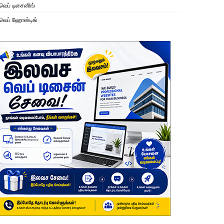
வெப் டிசைனிங்
வெப் ஹோஸ்டிங்