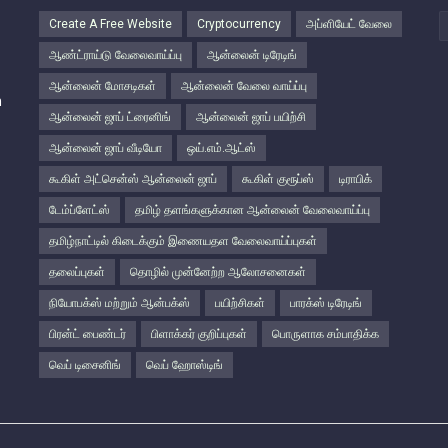
Create A Free Website
Cryptocurrency
அப்ளியேட் வேலை
ஆண்ட்ராய்டு வேலைவாய்ப்பு
ஆன்லைன் டிரேடிங்
ஆன்லைன் மோசடிகள்
ஆன்லைன் வேலை வாய்ப்பு
n
ஆன்லைன் ஜாப் ட்ரைனிங்
ஆன்லைன் ஜாப் பயிற்சி
ஆன்லைன் ஜாப் வீடியோ
ஒய்.எம்.ஆட்ஸ்
கூகிள் அட்சென்ஸ் ஆன்லைன் ஜாப்
கூகிள் குரூப்ஸ்
டிராபிக்
டேம்ப்ளேட்ஸ்
தமிழ் தளங்களுக்கான ஆன்லைன் வேலைவாய்ப்பு
தமிழ்நாட்டில் கிடைக்கும் இணையதள வேலைவாய்ப்புகள்
தலைப்புகள்
தொழில் முன்னேற்ற ஆலோசனைகள்
நியோபக்ஸ் மற்றும் ஆன்பக்ஸ்
பயிற்சிகள்
பாரக்ஸ் டிரேடிங்
பிரன்ட் பைண்டர்
பிளாக்கர் குறிப்புகள்
பொருளாக சம்பாதிக்க
வெப் டிசைனிங்
வெப் ஹோஸ்டிங்